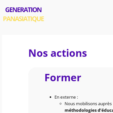
Aller
au
contenu
Nos actions
Former
En externe :
Nous mobilisons auprès 
méthodologies d’éduca