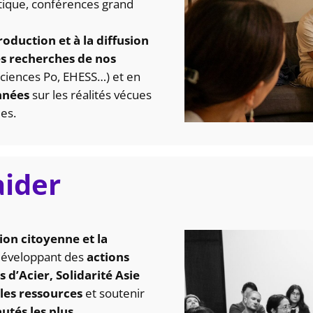
tique, conférences grand
roduction et à la diffusion
les recherches de nos
Sciences Po, EHESS…) et en
nnées
sur les réalités vécues
es.
aider
tion citoyenne et la
 développant des
actions
s d’Acier, Solidarité Asie
les ressources
et soutenir
tés les plus