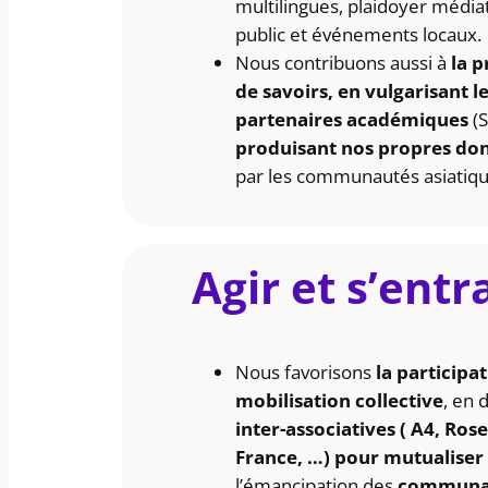
multilingues, plaidoyer média
public et événements locaux.
Nous contribuons aussi à
la p
de savoirs, en vulgarisant 
partenaires académiques
(
produisant nos propres do
par les communautés asiatiqu
Agir et s’entr
Nous favorisons
la participa
mobilisation collective
, en
inter-associatives ( A4, Rose
France, …) pour mutualiser 
l’émancipation des
communau